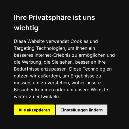
Executive Partner: Frank Engel
Ihre Privatsphäre ist uns
Commercial Register Lübeck; HRB 3148T
wichtig
OUR TERMS
Diese Website verwendet Cookies und
(download: first type: document ext: pdf text: Our terms in PDF
Targeting Technologien, um Ihnen ein
form)
besseres Internet-Erlebnis zu ermöglichen und
die Werbung, die Sie sehen, besser an Ihre
Bedürfnisse anzupassen. Diese Technologien
nutzen wir außerdem, um Ergebnisse zu
messen, um zu verstehen, woher unsere
Besucher kommen oder um unsere Website
weiter zu entwickeln.
© 2026 | Cyclotexx® is a brand of
Engel Karton + Papier
Cookies
|
Imprint
|
Privacy Policy
Alle akzeptieren
Einstellungen ändern